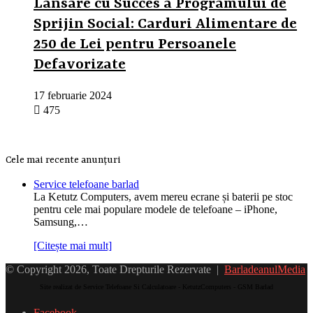
Lansare cu Succes a Programului de
Sprijin Social: Carduri Alimentare de
250 de Lei pentru Persoanele
Defavorizate
17 februarie 2024
475
Cele mai recente anunțuri
Service telefoane barlad
La Ketutz Computers, avem mereu ecrane și baterii pe stoc
pentru cele mai populare modele de telefoane – iPhone,
Samsung,…
[Citește mai mult]
© Copyright 2026, Toate Drepturile Rezervate |
BarladeanulMedia
Site realizat de Service Telefoane Si Calculatoare - KetutzComputers - GSM Barlad
Facebook