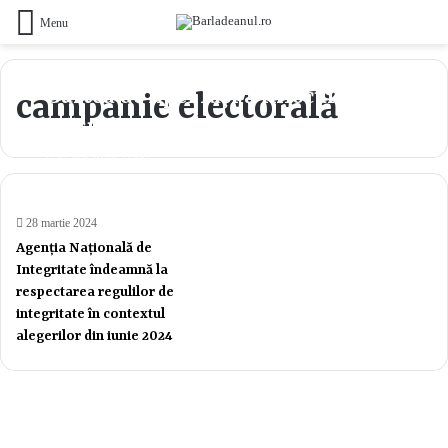
Menu
Curtea de Apel Iași a înlocuit
campanie electorală
măsura arestului preventiv
pentru candidatul PSD la funcția
27 mai 2024
482
de primar al comunei Pogana
28 martie 2024
Agenția Națională de
Integritate îndeamnă la
respectarea regulilor de
integritate în contextul
alegerilor din iunie 2024