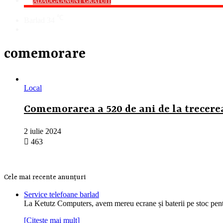
->
ADAUGA ANUNT GRATUIT
℃
Barlad
34
Cauta
comemorare
Local
Comemorarea a 520 de ani de la trecerea
2 iulie 2024
463
Cele mai recente anunțuri
Service telefoane barlad
La Ketutz Computers, avem mereu ecrane și baterii pe stoc pe
[Citește mai mult]