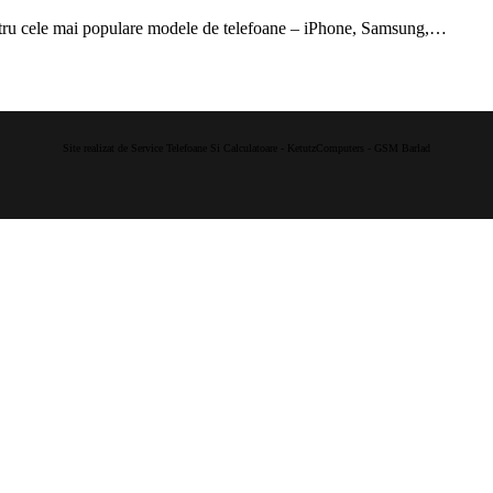
ntru cele mai populare modele de telefoane – iPhone, Samsung,…
Site realizat de Service Telefoane Si Calculatoare - KetutzComputers - GSM Barlad