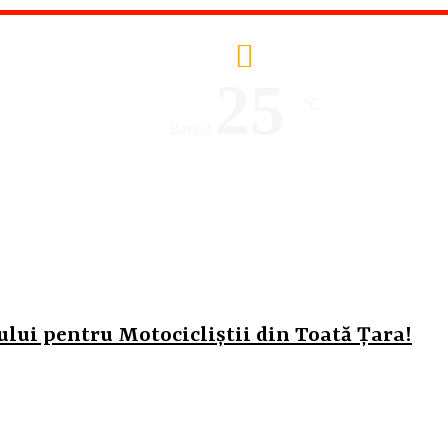
25
℃
Barlad
ului pentru Motocicliștii din Toată Țara!