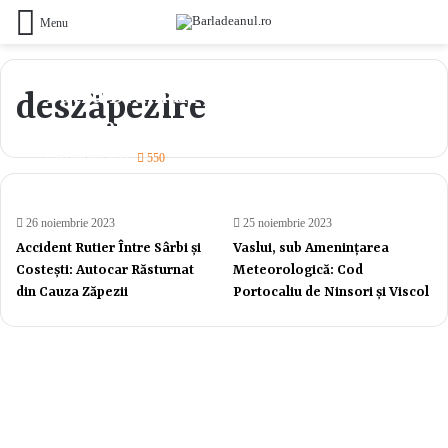
Menu
Patru Drumuri Județene Închise
deszăpezire
Temporar din Cauza Zăpezii:
Echipele de Deszăpezire, la
9 ianuarie 2024
550
Datorie!
26 noiembrie 2023
25 noiembrie 2023
Accident Rutier Între Sârbi și
Vaslui, sub Amenințarea
Costești: Autocar Răsturnat
Meteorologică: Cod
din Cauza Zăpezii
Portocaliu de Ninsori și Viscol