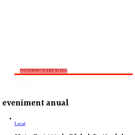
Bar
Pub
Pizzerie
Sali Evenimente
ANUNȚURI
Imobiliare
Agro și Industrie
Animale De Companie
Auto/Moto
Electronice
Locuri de Muncă
Servicii
Diverse
->
ADAUGA ANUNT GRATUIT
℃
Barlad
28
Cauta
eveniment anual
Local