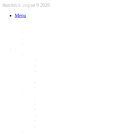
duminică, august 9 2026
ACASA
STIRI
Menu
International
Sanatate
National
Administratie
Social
Local
AFACERI LOCALE
Magazine
Piese Auto
NonStop
Florărie
Haine
Electronice
Cofetarie
Servicii
Acte Auto/Asigurari
Cabinet Veterinar
Frizerie
Mobila La Comanda
Personalizari
Psiholog
Restaurante