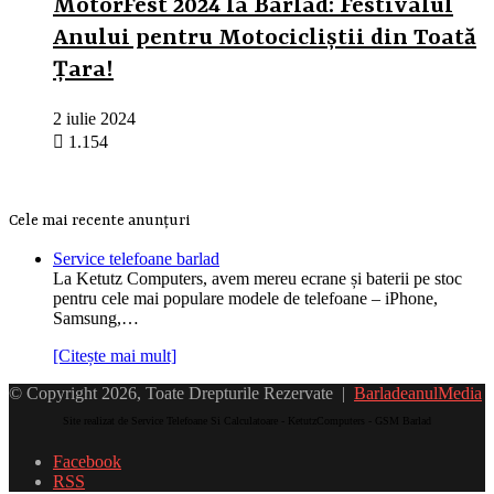
MotorFest 2024 la Bârlad: Festivalul
Anului pentru Motocicliștii din Toată
Țara!
2 iulie 2024
1.154
Cele mai recente anunțuri
Service telefoane barlad
La Ketutz Computers, avem mereu ecrane și baterii pe stoc
pentru cele mai populare modele de telefoane – iPhone,
Samsung,…
[Citește mai mult]
© Copyright 2026, Toate Drepturile Rezervate |
BarladeanulMedia
Site realizat de Service Telefoane Si Calculatoare - KetutzComputers - GSM Barlad
Facebook
RSS