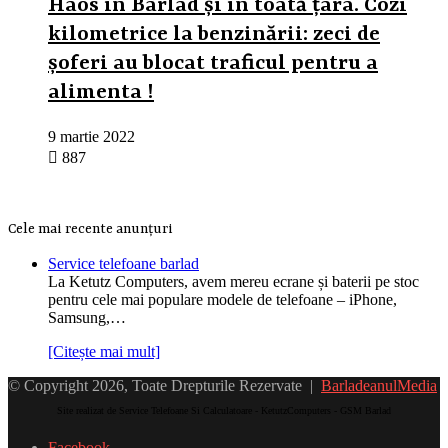
Haos în Bârlad și în toată țara. Cozi
kilometrice la benzinării: zeci de
șoferi au blocat traficul pentru a
alimenta !
9 martie 2022
887
Cele mai recente anunțuri
Service telefoane barlad
La Ketutz Computers, avem mereu ecrane și baterii pe stoc
pentru cele mai populare modele de telefoane – iPhone,
Samsung,…
[Citește mai mult]
© Copyright 2026, Toate Drepturile Rezervate |
BarladeanulMedia
Site realizat de Service Telefoane Si Calculatoare - KetutzComputers - GSM Barlad
Facebook