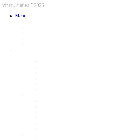
vineri, august 7 2026
ACASA
STIRI
Menu
International
Sanatate
National
Administratie
Social
Local
AFACERI LOCALE
Magazine
Piese Auto
NonStop
Florărie
Haine
Electronice
Cofetarie
Servicii
Acte Auto/Asigurari
Cabinet Veterinar
Frizerie
Mobila La Comanda
Personalizari
Psiholog
Restaurante