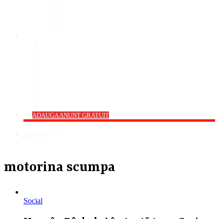
Bar
Pub
Pizzerie
Sali Evenimente
ANUNȚURI
Imobiliare
Agro și Industrie
Animale De Companie
Auto/Moto
Electronice
Locuri de Muncă
Servicii
Diverse
->
ADAUGA ANUNT GRATUIT
℃
Barlad
23
Cauta
motorina scumpa
Social