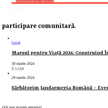
->
ADAUGA ANUNT GRATUIT
℃
Barlad
29
Cauta
participare comunitară.
Local
Marsul pentru Viață 2024: Construind 
30 martie 2024
1.124
29 martie 2024
Sărbătorim Jandarmeria Română – Eveni
Cele mai recente anunțuri