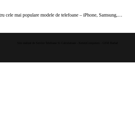
ntru cele mai populare modele de telefoane – iPhone, Samsung,…
Site realizat de Service Telefoane Si Calculatoare - KetutzComputers - GSM Barlad