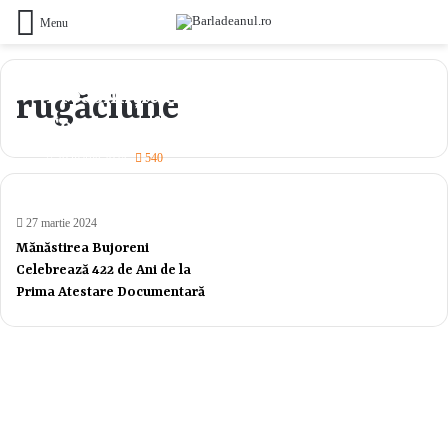
Menu
Preasfințitul Părinte Ignatie, va
rugăciune
Conduce Sfânta Liturghie la
Catedrala din Bârlad
29 martie 2024
540
27 martie 2024
Mănăstirea Bujoreni
Celebrează 422 de Ani de la
Prima Atestare Documentară