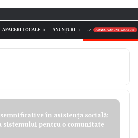
AFACERI LOCALE
ANUNȚURI
->
ADAUGA ANUNT GRATUIT
emnificative în asistența socială:
a sistemului pentru o comunitate