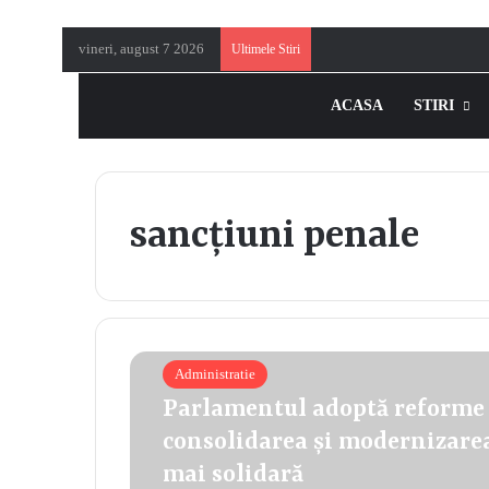
vineri, august 7 2026
Ultimele Stiri
ACASA
STIRI
sancțiuni penale
Administratie
Parlamentul adoptă reforme s
consolidarea și modernizare
mai solidară