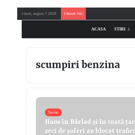
vineri, august 7 2026
Ultimele Stiri
ACASA
STIRI
scumpiri benzina
Social
Haos în Bârlad și în toată țar
zeci de șoferi au blocat trafi