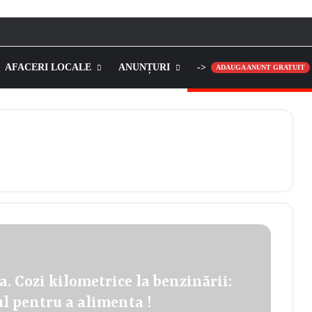
AFACERI LOCALE
ANUNȚURI
->
ADAUGA ANUNT GRATUIT
a. Cozi kilometrice la benzinării:
cul pentru a alimenta !