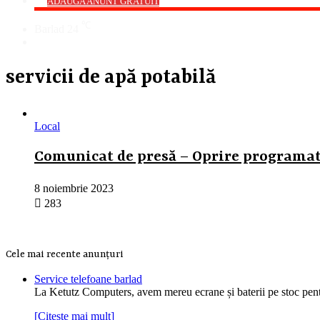
->
ADAUGA ANUNT GRATUIT
℃
Barlad
24
Cauta
servicii de apă potabilă
Local
Comunicat de presă – Oprire programată
8 noiembrie 2023
283
Cele mai recente anunțuri
Service telefoane barlad
La Ketutz Computers, avem mereu ecrane și baterii pe stoc pe
[Citește mai mult]