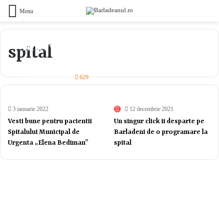
Menu
Intervenție de Urgență: Bărbat în
spital
Starea Gravă După O Explozie la O
Centrală pe Lemne în Stănilești
21 noiembrie 2023
629
3 ianuarie 2022
12 decembrie 2021
Vesti bune pentru pacientii
Un singur click ii desparte pe
Spitalului Municipal de
Barladeni de o programare la
Urgenta „Elena Bediman”
spital