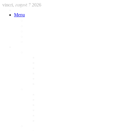
vineri, august 7 2026
ACASA
STIRI
Menu
International
Sanatate
National
Administratie
Social
Local
AFACERI LOCALE
Magazine
Piese Auto
NonStop
Florărie
Haine
Electronice
Cofetarie
Servicii
Acte Auto/Asigurari
Cabinet Veterinar
Frizerie
Mobila La Comanda
Personalizari
Psiholog
Restaurante