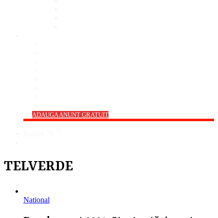
Bar
Pub
Pizzerie
Sali Evenimente
ANUNȚURI
Imobiliare
Agro și Industrie
Animale De Companie
Auto/Moto
Electronice
Locuri de Muncă
Servicii
Diverse
->
ADAUGA ANUNT GRATUIT
℃
Barlad
28
Cauta
TELVERDE
National