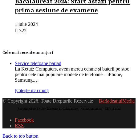
Bacalaureat 2024: Start astăzi pentru
prima sesiune de examene
1 iulie 2024
322
Cele mai recente anunțuri
Service telefoane barlad
La Ketutz Computers, avem mereu ecrane și baterii pe stoc
pentru cele mai populare modele de telefoane – iPhone,
Samsung,…
[Citește mai mult]
© Copyright 2026, Toate Drepturile Rezervate |
BarladeanulMedia
Site realizat de Service Telefoane Si Calculatoare - KetutzComputers - GSM Barlad
Facebook
RSS
Back to top button