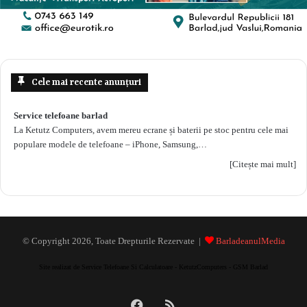
Cele mai recente anunțuri
Service telefoane barlad
La Ketutz Computers, avem mereu ecrane și baterii pe stoc pentru cele mai
populare modele de telefoane – iPhone, Samsung,…
[Citește mai mult]
© Copyright 2026, Toate Drepturile Rezervate |
BarladeanulMedia
Site realizat de Service Telefoane Si Calculatoare - KetutzComputers - GSM Barlad
Facebook
RSS