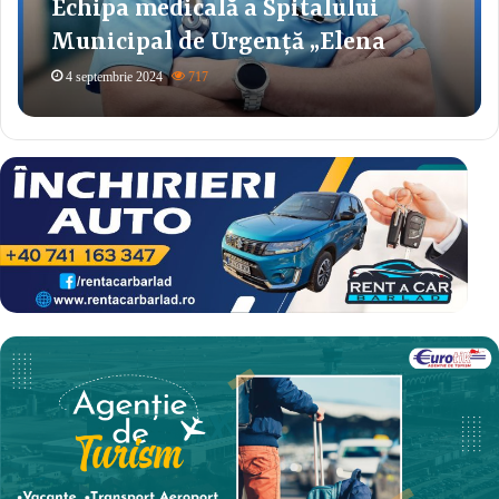
Echipa medicală a Spitalului
Municipal de Urgență „Elena
Beldiman” Bârlad se mărește!
4 septembrie 2024
717