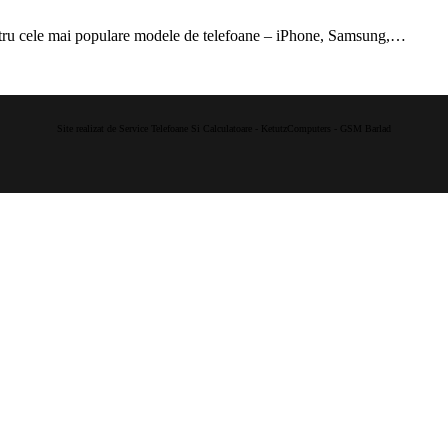
ntru cele mai populare modele de telefoane – iPhone, Samsung,…
Site realizat de Service Telefoane Si Calculatoare - KetutzComputers - GSM Barlad