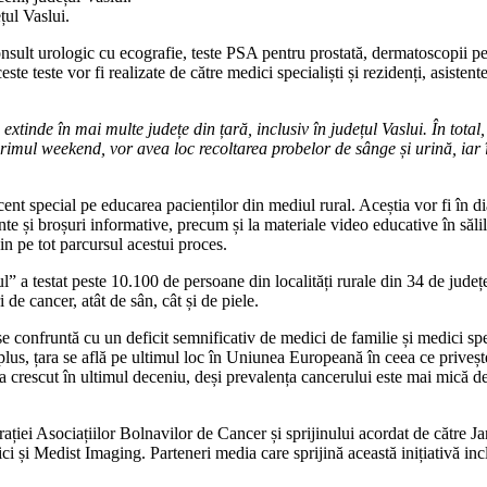
țul Vaslui.
sult urologic cu ecografie, teste PSA pentru prostată, dermatoscopii pent
ste teste vor fi realizate de către medici specialiști și rezidenți, asistent
xtinde în mai multe județe din țară, inclusiv în județul Vaslui. În tota
primul weekend, vor avea loc recoltarea probelor de sânge și urină, iar 
ent special pe educarea pacienților din mediul rural. Aceștia vor fi în di
ante și broșuri informative, precum și la materiale video educative în săl
jin pe tot parcursul acestui proces.
 a testat peste 10.100 de persoane din localități rurale din 34 de județe
 de cancer, atât de sân, cât și de piele.
confruntă cu un deficit semnificativ de medici de familie și medici spec
plus, țara se află pe ultimul loc în Uniunea Europeană în ceea ce privește
a crescut în ultimul deceniu, deși prevalența cancerului este mai mic
ației Asociațiilor Bolnavilor de Cancer și sprijinului acordat de către 
și Medist Imaging. Parteneri media care sprijină această inițiativă in