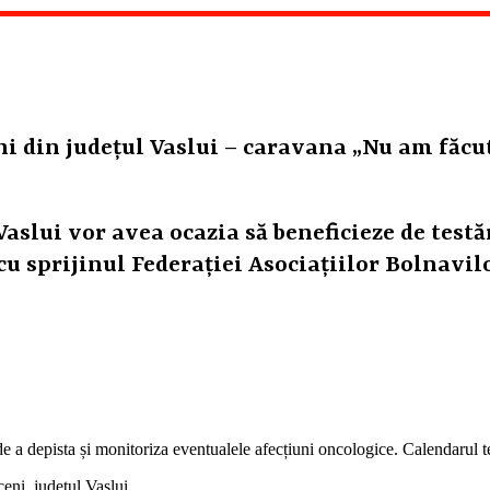
 din județul Vaslui – caravana „Nu am făcut 
aslui vor avea ocazia să beneficieze de test
cu sprijinul Federației Asociațiilor Bolnavil
 a depista și monitoriza eventualele afecțiuni oncologice. Calendarul tes
eni, județul Vaslui.