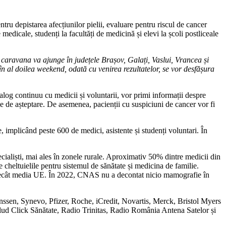
ru depistarea afecțiunilor pielii, evaluare pentru riscul de cancer
e medicale, studenți la facultăți de medicină și elevi la școli postliceale
l, caravana va ajunge în județele Brașov, Galați, Vaslui, Vrancea și
în al doilea weekend, odată cu venirea rezultatelor, se vor desfășura
alog continuu cu medicii și voluntarii, vor primi informații despre
ile de așteptare. De asemenea, pacienții cu suspiciuni de cancer vor fi
, implicând peste 600 de medici, asistente și studenți voluntari. În
ialiști, mai ales în zonele rurale. Aproximativ 50% dintre medicii din
 cheltuielile pentru sistemul de sănătate și medicina de familie.
ă decât media UE. În 2022, CNAS nu a decontat nicio mamografie în
Janssen, Synevo, Pfizer, Roche, iCredit, Novartis, Merck, Bristol Myers
clud Click Sănătate, Radio Trinitas, Radio România Antena Satelor și