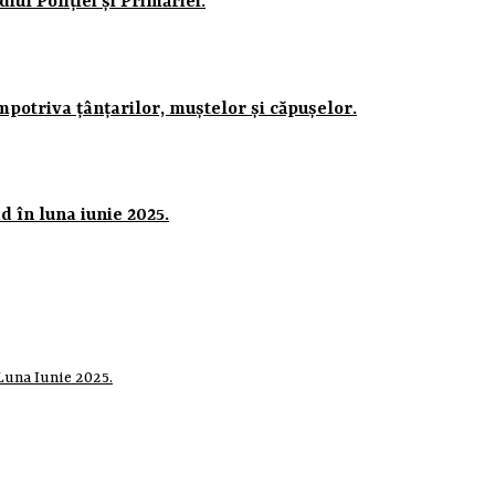
iul Poliției și Primăriei.
mpotriva țânțarilor, muștelor și căpușelor.
 în luna iunie 2025.
Luna Iunie 2025.