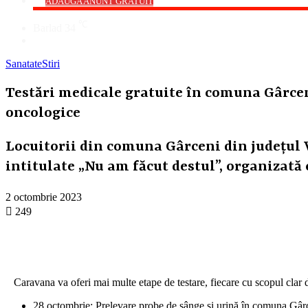
->
ADAUGA ANUNT GRATUIT
℃
Barlad
34
Cauta
Sanatate
Stiri
Testări medicale gratuite în comuna Gârceni
oncologice
Locuitorii din comuna Gârceni din județul V
intitulate „Nu am făcut destul”, organizată 
2 octombrie 2023
249
Caravana va oferi mai multe etape de testare, fiecare cu scopul clar de
28 octombrie: Prelevare probe de sânge și urină în comuna Gârc