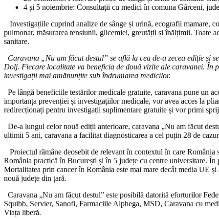
4 și 5 noiembrie: Consultații cu medici în comuna Gârceni, jude
Investigațiile cuprind analize de sânge și urină, ecografii mamare, con
pulmonar, măsurarea tensiunii, glicemiei, greutății și înălțimii. Toate ace
sanitare.
Caravana „Nu am făcut destul” se află la cea de-a zecea ediție și se e
Dolj. Fiecare localitate va beneficia de două vizite ale caravanei. În 
investigații mai amănunțite sub îndrumarea medicilor.
Pe lângă beneficiile testărilor medicale gratuite, caravana pune un acc
importanța prevenției și investigațiilor medicale, vor avea acces la pli
redirecționați pentru investigații suplimentare gratuite și vor primi spri
De-a lungul celor nouă ediții anterioare, caravana „Nu am făcut destul”
ultimii 5 ani, caravana a facilitat diagnosticarea a cel puțin 28 de cazuri
Proiectul rămâne deosebit de relevant în contextul în care România se 
România practică în București și în 5 județe cu centre universitare. În 
Mortalitatea prin cancer în România este mai mare decât media UE și 
nouă județe din țară.
Caravana „Nu am făcut destul” este posibilă datorită eforturilor Feder
Squibb, Servier, Sanofi, Farmaciile Alphega, MSD, Caravana cu medici 
Viața liberă.