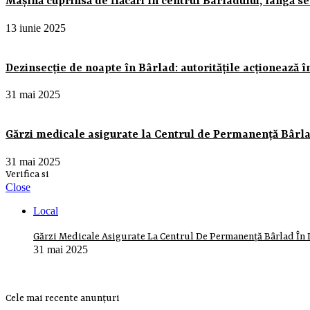
Mașină cuprinsă de flăcări în centrul Bârladului, lângă sed
13 iunie 2025
Dezinsecție de noapte în Bârlad: autoritățile acționează î
31 mai 2025
Gărzi medicale asigurate la Centrul de Permanență Bârlad
31 mai 2025
Verifica si
Close
Local
Gărzi Medicale Asigurate La Centrul De Permanență Bârlad În 
31 mai 2025
Cele mai recente anunțuri