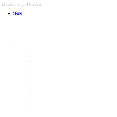
sâmbătă, august 8 2026
ACASA
STIRI
Menu
International
Sanatate
National
Administratie
Social
Local
AFACERI LOCALE
Magazine
Piese Auto
NonStop
Florărie
Haine
Electronice
Cofetarie
Servicii
Acte Auto/Asigurari
Cabinet Veterinar
Frizerie
Mobila La Comanda
Personalizari
Psiholog
Restaurante