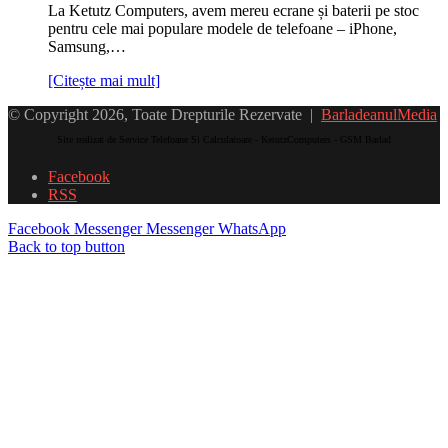
La Ketutz Computers, avem mereu ecrane și baterii pe stoc
pentru cele mai populare modele de telefoane – iPhone,
Samsung,…
[Citește mai mult]
© Copyright 2026, Toate Drepturile Rezervate |
BarladeanulMedia
Site realizat de Service Telefoane Si Calculatoare - KetutzComputers - GSM Barlad
Facebook
RSS
Facebook
Messenger
Messenger
WhatsApp
Back to top button