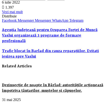
6 iulie 2022
1.397
Vezi mai mult
Distribuie
Facebook
Messenger
Messenger
WhatsApp
Telegram
Agenţia Judeţeană pentru Ocuparea Forţei de Muncă
Vaslui organizează 3 programe de formare
profesională
Trafic blocat în Barlad din cauza reparaţiilor. Evitati
iesirea spre Vaslui
Related Articles
Dezinsecție de noapte în Bârlad: autoritățile acționează
împotriva țânțarilor, muștelor și căpușelor.
31 mai 2025