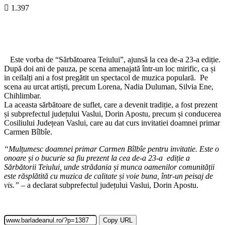
1.397
Este vorba de “Sărbătoarea Teiului”, ajunsă la cea de-a 23-a ediție.
După doi ani de pauza, pe scena amenajată într-un loc mirific, ca și
in ceilalți ani a fost pregătit un spectacol de muzica populară. Pe
scena au urcat artiști, precum Lorena, Nadia Duluman, Silvia Ene,
Chihlimbar.
La aceasta sărbătoare de suflet, care a devenit tradiție, a fost prezent
și subprefectul județului Vaslui, Dorin Apostu, precum și conducerea
Cosiliului Județean Vaslui, care au dat curs invitatiei doamnei primar
Carmen Bîlbîe.
“Mulțumesc doamnei primar Carmen Bîlbîe pentru invitatie. Este o
onoare și o bucurie sa fiu prezent la cea de-a 23-a ediție a
Sărbătorii Teiului, unde strădania și munca oamenilor comunității
este răsplătită cu muzica de calitate și voie buna, într-un peisaj de
vis.”
– a declarat subprefectul județului Vaslui, Dorin Apostu.
Copy URL