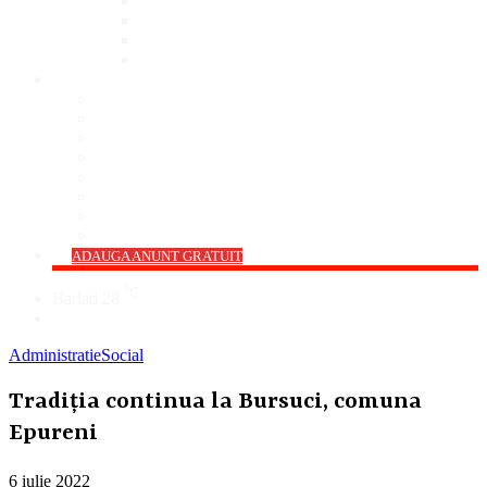
Bar
Pub
Pizzerie
Sali Evenimente
ANUNȚURI
Imobiliare
Agro și Industrie
Animale De Companie
Auto/Moto
Electronice
Locuri de Muncă
Servicii
Diverse
->
ADAUGA ANUNT GRATUIT
℃
Barlad
28
Cauta
Administratie
Social
Tradiția continua la Bursuci, comuna
Epureni
6 iulie 2022