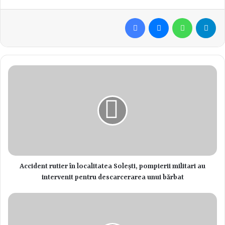
îi motivează, în ciuda muncii stresante, să fie alături de cetăţeni.
Facebook
Messenger
WhatsApp
Telegram
Totodată, Sistemul Naţional Unic pentru Apeluri de Urgenţă din
România aniversează 15 ani de activitate. În tot acest timp,
Serviciul de Telecomunicaţii Speciale care administrează Serviciul
de Urgenţă 112 a urmărit creşterea calităţii serviciilor în domeniul
urgenţelor, conştientizarea importanţei utilizării corecte a
numărului 112. Studiile şi premiile câştigate de-a lungul timpului
arată că Sistemul Naţional Unic pentru Apeluri de Urgenţă din
România s-a remarcat la nivel european şi a câştigat încrederea
publicului.
Accident rutier în localitatea Solești, pompierii militari au
Copy URL
intervenit pentru descarcerarea unui bărbat