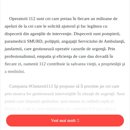
Operatorii 112 sunt cei care preiau în fiecare an milioane de
apeluri de la cei care le solicită ajutorul şi fac legătura cu
dispecerii din agenţiile de intervenţie. Dispecerii sunt pompierii,
paramedicii SMURD, poliţiştii, angajaţii Serviciului de Ambulanţă,
jandarmii, care gestionează operativ cazurile de urgenţă. Prin
profesionalismul, empatia şi eficienţa de care dau dovadă în
fiecare zi, oamenii 112 contribuie la salvarea vieţii, a proprietăţii şi
a mediului.
Campania #Oamenii112 îşi propune să îi prezinte pe cei care
prin munca lor gestionează intervenţiile în situaţii de urgenţă. Sunt
primii care răspund apelurilor, sunt mereu la celălalt capăt al
firului şi, zi de zi, prin implicarea lor, oamenii 112 pot salva o
viaţă, o proprietate sau mediul. Campania #Oamenii122 dezvăluie
Vezi mai mult
ce înseamnă cu exactitate munca operatorilor şi dispecerilor şi ce