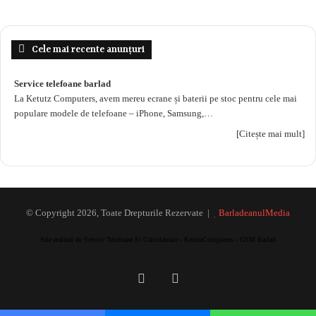
Cele mai recente anunțuri
Service telefoane barlad
La Ketutz Computers, avem mereu ecrane și baterii pe stoc pentru cele mai
populare modele de telefoane – iPhone, Samsung,…
[Citește mai mult]
© Copyright 2026, Toate Drepturile Rezervate |
BarladeanulMedia
Site realizat de Service Telefoane Si Calculatoare - KetutzComputers - GSM Barlad
Facebook
RSS