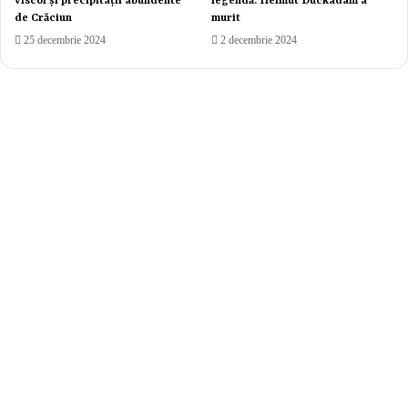
viscol și precipitații abundente
legendă: Helmut Duckadam a
de Crăciun
murit
25 decembrie 2024
2 decembrie 2024