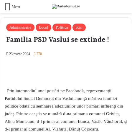
Menu
Administratie
Local
Politica
Stiri
Familia PSD Vaslui se extinde !
23 martie 2024
770
Prin intermediul unei postări pe Facebook, reprezentanții
Partidului Social Democrat din Vaslui anunță mărirea familiei
politice odată cu semnarea adeziunilor unor primari influenți din
județ. Printre aceștia se numără d-na primar a comunei Grivița,
Alina Munteanu, d-l primar al comunei Banca, Vasile Vânătorul, și
d-l primar al comunei Al. Vlahuță, Dănuț Cojocaru.