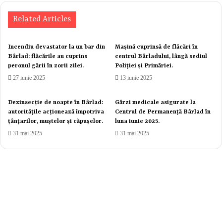
Related Articles
Incendiu devastator la un bar din
Mașină cuprinsă de flăcări în
Bârlad: flăcările au cuprins
centrul Bârladului, lângă sediul
peronul gării în zorii zilei.
Poliției și Primăriei.
27 iunie 2025
13 iunie 2025
Dezinsecție de noapte în Bârlad:
Gărzi medicale asigurate la
autoritățile acționează împotriva
Centrul de Permanență Bârlad în
țânțarilor, muștelor și căpușelor.
luna iunie 2025.
31 mai 2025
31 mai 2025