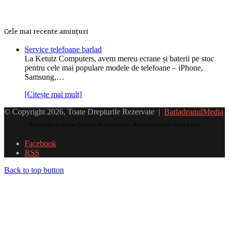
Cele mai recente anunțuri
Service telefoane barlad
La Ketutz Computers, avem mereu ecrane și baterii pe stoc
pentru cele mai populare modele de telefoane – iPhone,
Samsung,…
[Citește mai mult]
© Copyright 2026, Toate Drepturile Rezervate |
BarladeanulMedia
Site realizat de Service Telefoane Si Calculatoare - KetutzComputers - GSM Barlad
Facebook
RSS
Back to top button