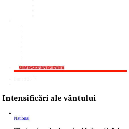
Bar
Pub
Pizzerie
Sali Evenimente
ANUNȚURI
Imobiliare
Agro și Industrie
Animale De Companie
Auto/Moto
Electronice
Locuri de Muncă
Servicii
Diverse
->
ADAUGA ANUNT GRATUIT
℃
Barlad
26
Cauta
Intensificări ale vântului
National