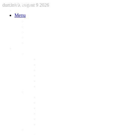
duminică, august 9 2026
ACASA
STIRI
Menu
International
Sanatate
National
Administratie
Social
Local
AFACERI LOCALE
Magazine
Piese Auto
NonStop
Florărie
Haine
Electronice
Cofetarie
Servicii
Acte Auto/Asigurari
Cabinet Veterinar
Frizerie
Mobila La Comanda
Personalizari
Psiholog
Restaurante