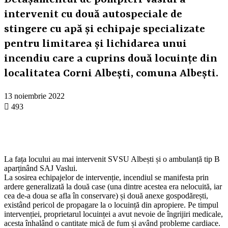
Detașamentul de pompieri Vaslui a
intervenit cu două autospeciale de
stingere cu apă și echipaje specializate
pentru limitarea și lichidarea unui
incendiu care a cuprins două locuințe din
localitatea Corni Albești, comuna Albești.
13 noiembrie 2022
493
La fața locului au mai intervenit SVSU Albești și o ambulanță tip B
aparținând SAJ Vaslui.
La sosirea echipajelor de intervenție, incendiul se manifesta prin
ardere generalizată la două case (una dintre acestea era nelocuită, iar
cea de-a doua se afla în conservare) și două anexe gospodărești,
existând pericol de propagare la o locuință din apropiere. Pe timpul
intervenției, proprietarul locuinței a avut nevoie de îngrijiri medicale,
acesta înhalând o cantitate mică de fum și având probleme cardiace.