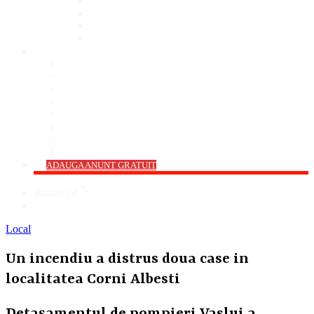
Bar
Pub
Pizzerie
Sali Evenimente
ANUNȚURI
Imobiliare
Agro și Industrie
Animale De Companie
Auto/Moto
Electronice
Locuri de Muncă
Servicii
Diverse
->
ADAUGA ANUNT GRATUIT
℃
Barlad
24
Cauta
Local
Un incendiu a distrus doua case in
localitatea Corni Albesti