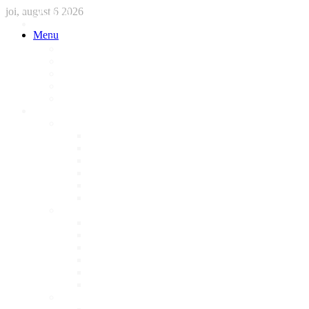
joi, august 6 2026
ACASA
STIRI
Menu
International
Sanatate
National
Administratie
Social
Local
AFACERI LOCALE
Magazine
Piese Auto
NonStop
Florărie
Haine
Electronice
Cofetarie
Servicii
Acte Auto/Asigurari
Cabinet Veterinar
Frizerie
Mobila La Comanda
Personalizari
Psiholog
Restaurante