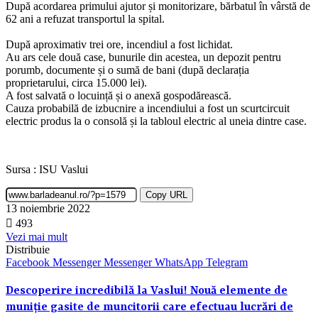
După acordarea primului ajutor și monitorizare, bărbatul în vârstă de
62 ani a refuzat transportul la spital.
După aproximativ trei ore, incendiul a fost lichidat.
Au ars cele două case, bunurile din acestea, un depozit pentru
porumb, documente și o sumă de bani (după declarația
proprietarului, circa 15.000 lei).
A fost salvată o locuință și o anexă gospodărească.
Cauza probabilă de izbucnire a incendiului a fost un scurtcircuit
electric produs la o consolă și la tabloul electric al uneia dintre case.
Sursa : ISU Vaslui
Copy URL
13 noiembrie 2022
493
Vezi mai mult
Distribuie
Facebook
Messenger
Messenger
WhatsApp
Telegram
Descoperire incredibilă la Vaslui! Nouă elemente de
muniție gasite de muncitorii care efectuau lucrări de