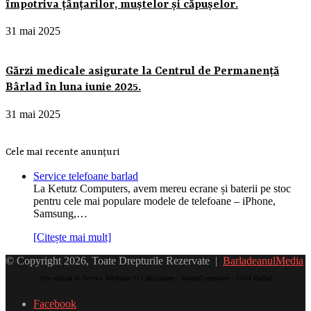
împotriva țânțarilor, muștelor și căpușelor.
31 mai 2025
Gărzi medicale asigurate la Centrul de Permanență
Bârlad în luna iunie 2025.
31 mai 2025
Cele mai recente anunțuri
Service telefoane barlad
La Ketutz Computers, avem mereu ecrane și baterii pe stoc
pentru cele mai populare modele de telefoane – iPhone,
Samsung,…
[Citește mai mult]
© Copyright 2026, Toate Drepturile Rezervate |
BarladeanulMedia
Site realizat de Service Telefoane Si Calculatoare - KetutzComputers - GSM Barlad
Facebook